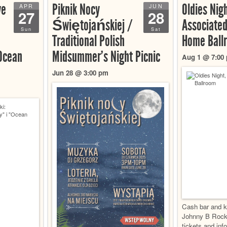
we
Piknik Nocy
Oldies Nigh
APR
JUN
27
28
Świętojańskiej /
Associated
Sun
Sat
Traditional Polish
Home Ball
Ocean
Midsummer’s Night Picnic
Aug 1 @ 7:00
Jun 28 @ 3:00 pm
Cash bar and k
Johnny B Rock
tickets and inf