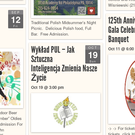
Wisniewski (21
SEP
12
125th Anni
Traditional Polish Midsummer’s Night
Fri
Gala Celeb
Picnic. Delicious Polish food, Full
Bar. Free Admission.
Banquet
Wykład PUL – Jak
OCT
Oct 11 @ 6:00
19
Sztuczna
Sun
Inteligencja Zmienia Nasze
Życie
Oct 19 @ 3:00 pm
tdoor Beer
mber” Oldies
dmission For
-> -> For ticke
ohn
tickets, click