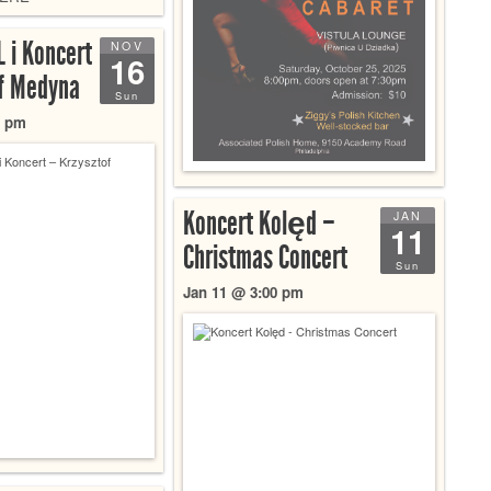
 i Koncert
NOV
16
of Medyna
Sun
0 pm
Koncert Kolęd –
JAN
11
Christmas Concert
Sun
Jan 11 @ 3:00 pm