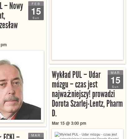
L – Nowy
FEB
15
at,
Sun
Czesław
0 pm
Wykład PUL – Udar
MAR
15
mózgu – czas jest
Sun
najważniejszy! prowadzi
Dorota Szarlej-Lentz, Pharm
D.
Mar 15 @ 3:00 pm
ŁECKI –
MAR