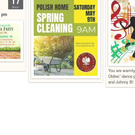
17
Sun
0 pm
You are warmly 
Oldies” dance p
and Johnny B!