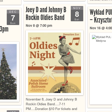
25
Joey D and Johnny B
NOV
Wyklad PUL
8
DEC
7
Rockin Oldies Band
– Krzyszt
Sat
Sun
Nov 8 @ 7:00 pm
 3pm
Nov 16 @ 4:0
November 8, Joey D and Johnny B
Rockin Oldies Band….7-11
PM….Donation $10 For tickets and