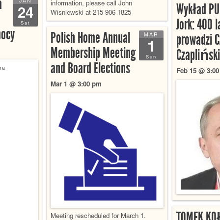
a
JAN
information, please call John
Wykład PU
24
Wisniewski at 215-906-1825
Jork: 400 l
Sat
ocy
Polish Home Annual
MAR
prowadzi 
1
Membership Meeting
Czapliński
Sun
and Board Elections
Feb 15 @ 3:0
Mar 1 @ 3:00 pm
TOMEK KO
Meeting rescheduled for March 1.