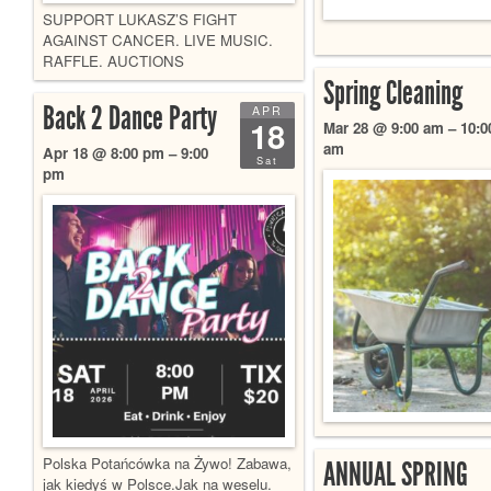
SUPPORT LUKASZ’S FIGHT
AGAINST CANCER. LIVE MUSIC.
RAFFLE. AUCTIONS
Spring Cleaning
Back 2 Dance Party
APR
18
Mar 28 @ 9:00 am – 10:0
am
Apr 18 @ 8:00 pm – 9:00
Sat
pm
Polska Potańcówka na Żywo! Zabawa,
ANNUAL SPRING
jak kiedyś w Polsce.Jak na weselu.