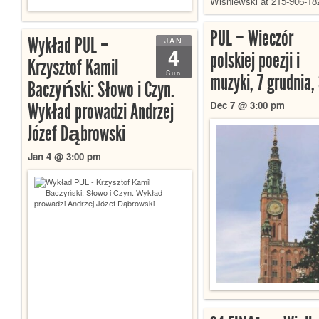
Wisniewski at 215-906-18
PUL – Wieczór
Wykład PUL –
JAN
4
polskiej poezji i
Krzysztof Kamil
Sun
muzyki, 7 grudnia,
Baczyński: Słowo i Czyn.
Dec 7 @ 3:00 pm
Wykład prowadzi Andrzej
Józef Dąbrowski
Jan 4 @ 3:00 pm