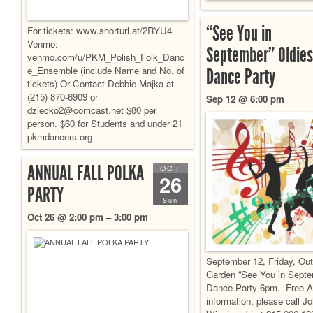
“See You in
For tickets: www.shorturl.at/2RYU4
Venmo:
September” Oldies
venmo.com/u/PKM_Polish_Folk_Danc
e_Ensemble (include Name and No. of
Dance Party
tickets) Or Contact Debbie Majka at
(215) 870-6909 or
Sep 12 @ 6:00 pm
dziecko2@comcast.net $80 per
person. $60 for Students and under 21
pkmdancers.org
ANNUAL FALL POLKA
OCT
26
PARTY
Sun
Oct 26 @ 2:00 pm – 3:00 pm
September 12, Friday, Ou
Garden “See You in Septe
Dance Party 6pm. Free A
information, please call J