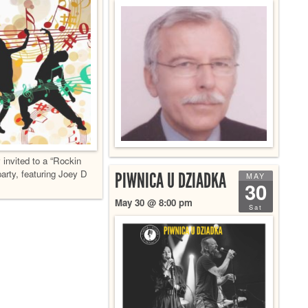
invited to a “Rockin
arty, featuring Joey D
PIWNICA U DZIADKA
MAY
30
May 30 @ 8:00 pm
Sat