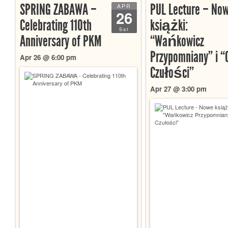
SPRING ZABAWA –
PUL Lecture – No
APR
26
Celebrating 110th
książki:
Sat
Anniversary of PKM
“Wańkowicz
Przypomniany” i “
Apr 26 @ 6:00 pm
Czułości”
Apr 27 @ 3:00 pm