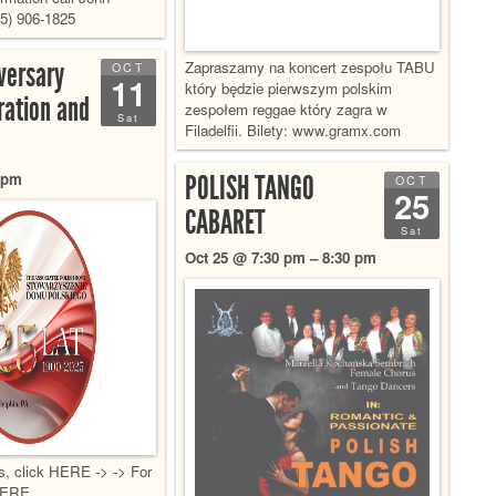
5) 906-1825
versary
Zapraszamy na koncert zespołu TABU
OCT
11
który będzie pierwszym polskim
ration and
zespołem reggae który zagra w
Sat
Filadelfii. Bilety: www.gramx.com
 pm
POLISH TANGO
OCT
25
CABARET
Sat
Oct 25 @ 7:30 pm – 8:30 pm
ts, click HERE -> -> For
 HERE