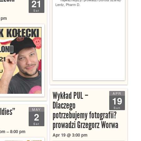
21
Sat
0 pm
Wykład PUL –
APR
19
Dlaczego
Sun
ldies”
MAY
potrzebujemy fotografii?
2
prowadzi Grzegorz Worwa
Sat
pm – 8:00 pm
Apr 19 @ 3:00 pm