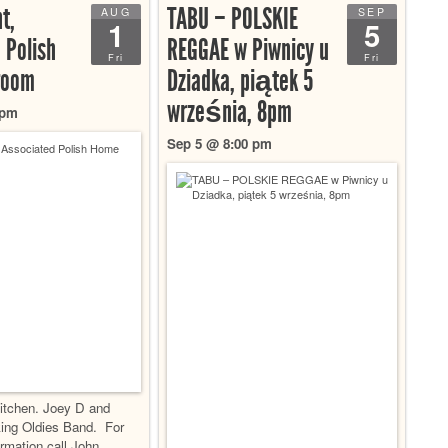
t,
TABU – POLSKIE
AUG
SEP
1
5
 Polish
REGGAE w Piwnicy u
Fri
Fri
room
Dziadka, piątek 5
września, 8pm
 pm
Sep 5 @ 8:00 pm
itchen. Joey D and
ing Oldies Band. For
ormation call John