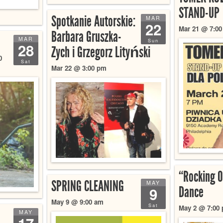
STAND-UP
Spotkanie Autorskie:
MAR
22
Mar 21 @ 7:0
Barbara Gruszka-
MAR
Sun
28
Zych i Grzegorz Lityński
0
Sat
Mar 22 @ 3:00 pm
“Rocking O
SPRING CLEANING
MAY
Dance
9
May 9 @ 9:00 am
Sat
May 2 @ 7:00 
MAY