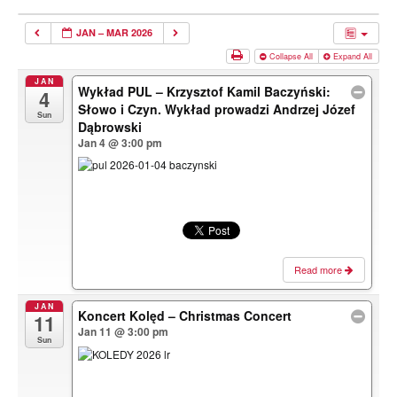
JAN – MAR 2026
Collapse All
Expand All
JAN
Wykład PUL – Krzysztof Kamil Baczyński:
4
Słowo i Czyn. Wykład prowadzi Andrzej Józef
Sun
Dąbrowski
Jan 4 @ 3:00 pm
Read more
JAN
Koncert Kolęd – Christmas Concert
11
Jan 11 @ 3:00 pm
Sun