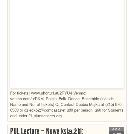
For tickets: www.shorturl.at/2RYU4 Venmo:
venmo.com/u/PKM_Polish_Folk_Dance_Ensemble (include
Name and No. of tickets) Or Contact Debbie Majka at (215) 870-
6909 or dziecko2@comcast.net $80 per person. $60 for Students
and under 21 pkmdancers.org
PUL Lecture – Nowe książki:
APR