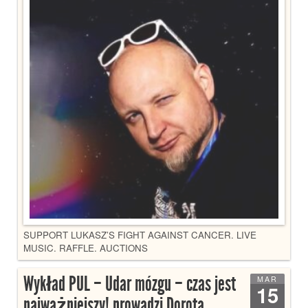
SUPPORT LUKASZ’S FIGHT AGAINST CANCER. LIVE
MUSIC. RAFFLE. AUCTIONS
Wykład PUL – Udar mózgu – czas jest
MAR
15
najważniejszy! prowadzi Dorota