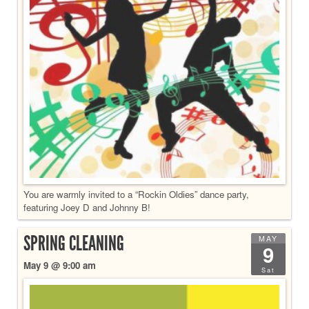
You are warmly invited to a “Rockin Oldies” dance party,
featuring Joey D and Johnny B!
SPRING CLEANING
MAY
9
May 9 @ 9:00 am
Sat