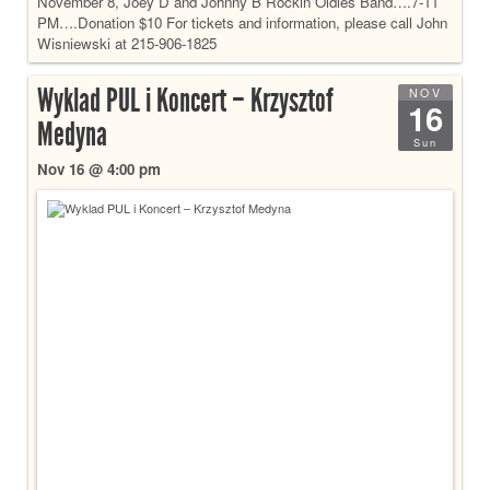
November 8, Joey D and Johnny B Rockin Oldies Band….7-11
PM….Donation $10 For tickets and information, please call John
Wisniewski at 215-906-1825
Wyklad PUL i Koncert – Krzysztof
NOV
16
Medyna
Sun
Nov 16 @ 4:00 pm