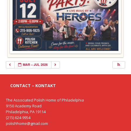
MAR – JUL 2026
CONTACT – KONTAKT
The Associated Polish Home of Philadelphia
9150 Academy Road
Philadelphia, PA 19114
(215) 624-9954
polishhome@gmail.com