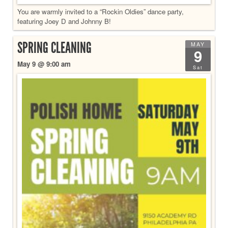
You are warmly invited to a “Rockin Oldies” dance party,
featuring Joey D and Johnny B!
SPRING CLEANING
MAY
9
May 9 @ 9:00 am
Sat