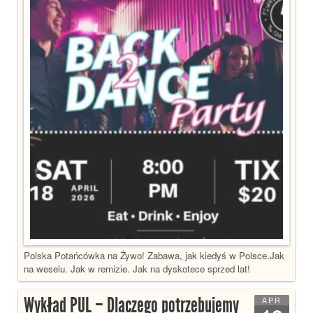
Polska Potańcówka na Żywo! Zabawa, jak kiedyś w Polsce.Jak
na weselu. Jak w remizie. Jak na dyskotece sprzed lat!
Wykład PUL – Dlaczego potrzebujemy
APR