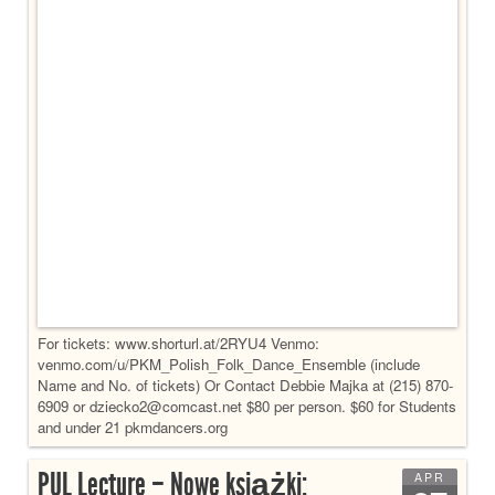
For tickets: www.shorturl.at/2RYU4 Venmo:
venmo.com/u/PKM_Polish_Folk_Dance_Ensemble (include
Name and No. of tickets) Or Contact Debbie Majka at (215) 870-
6909 or dziecko2@comcast.net $80 per person. $60 for Students
and under 21 pkmdancers.org
PUL Lecture – Nowe książki:
APR