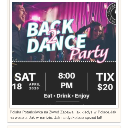
Polska Potańcówka na Żywo! Zabawa, jak kiedyś w Polsce.Jak
na weselu. Jak w remizie. Jak na dyskotece sprzed lat!