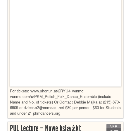
For tickets: www.shorturl.at/2RYU4 Venmo:
venmo.com/u/PKM_Polish_Folk_Dance_Ensemble (include
Name and No. of tickets) Or Contact Debbie Majka at (215) 870-
6909 or dziecko2@comcast.net $80 per person. $60 for Students
and under 21 pkmdancers.org
PUL Lecture – Nowe książki:
APR