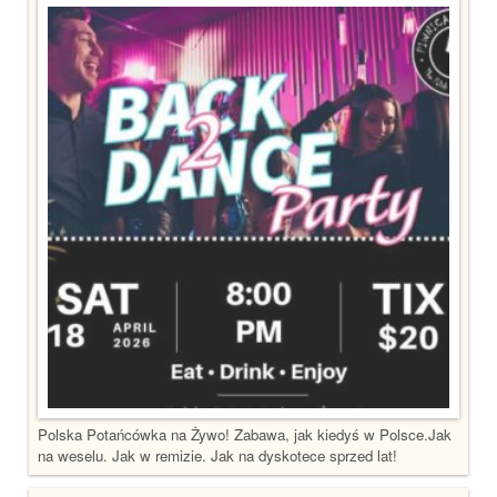
Polska Potańcówka na Żywo! Zabawa, jak kiedyś w Polsce.Jak
na weselu. Jak w remizie. Jak na dyskotece sprzed lat!