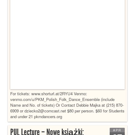
For tickets: www.shorturl.at/2RYU4 Venmo:
venmo.com/u/PKM_Polish_Folk_Dance_Ensemble (include
Name and No. of tickets) Or Contact Debbie Majka at (215) 870-
6909 or dziecko2@comcast.net $80 per person. $60 for Students
and under 21 pkmdancers.org
PUL Lecture – Nowe książki:
APR