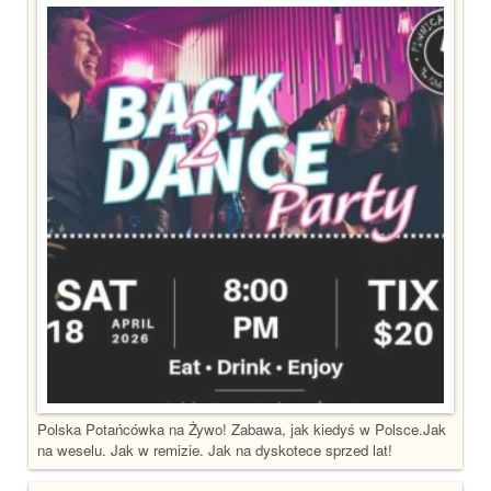
Polska Potańcówka na Żywo! Zabawa, jak kiedyś w Polsce.Jak
na weselu. Jak w remizie. Jak na dyskotece sprzed lat!