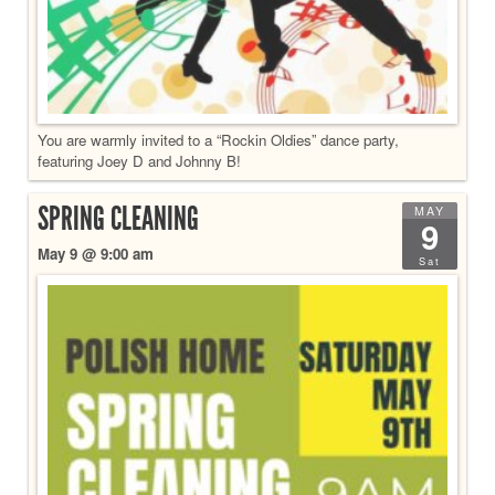
You are warmly invited to a “Rockin Oldies” dance party,
featuring Joey D and Johnny B!
SPRING CLEANING
MAY
9
May 9 @ 9:00 am
Sat