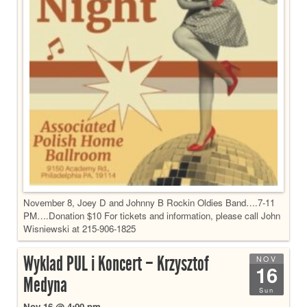
November 8, Joey D and Johnny B Rockin Oldies Band….7-11
PM….Donation $10 For tickets and information, please call John
Wisniewski at 215-906-1825
Wyklad PUL i Koncert – Krzysztof
NOV
16
Medyna
Sun
Nov 16 @ 4:00 pm