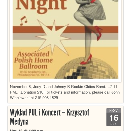
November 8, Joey D and Johnny B Rockin Oldies Band….7-11
PM….Donation $10 For tickets and information, please call John
Wisniewski at 215-906-1825
Wyklad PUL i Koncert – Krzysztof
NOV
16
Medyna
Sun
Nov 16 @ 4:00 pm