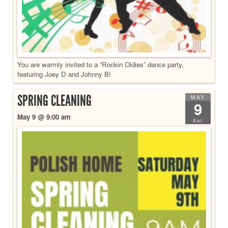
You are warmly invited to a “Rockin Oldies” dance party,
featuring Joey D and Johnny B!
SPRING CLEANING
MAY
9
May 9 @ 9:00 am
Sat