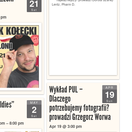
21
Sat
0 pm
Wykład PUL –
APR
19
Dlaczego
Sun
ldies”
MAY
potrzebujemy fotografii?
2
prowadzi Grzegorz Worwa
Sat
pm – 8:00 pm
Apr 19 @ 3:00 pm