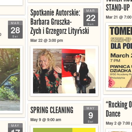
STAND-UP
Spotkanie Autorskie:
MAR
22
Mar 21 @ 7:0
Barbara Gruszka-
MAR
Sun
28
Zych i Grzegorz Lityński
0
Sat
Mar 22 @ 3:00 pm
“Rocking O
SPRING CLEANING
MAY
Dance
9
May 9 @ 9:00 am
Sat
May 2 @ 7:00 
MAY