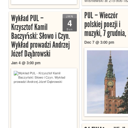
Wisniewski at 215-906-18
PUL – Wieczór
Wykład PUL –
JAN
4
polskiej poezji i
Krzysztof Kamil
Sun
muzyki, 7 grudnia,
Baczyński: Słowo i Czyn.
Dec 7 @ 3:00 pm
Wykład prowadzi Andrzej
Józef Dąbrowski
Jan 4 @ 3:00 pm