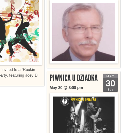
invited to a “Rockin
arty, featuring Joey D
PIWNICA U DZIADKA
MAY
30
May 30 @ 8:00 pm
Sat