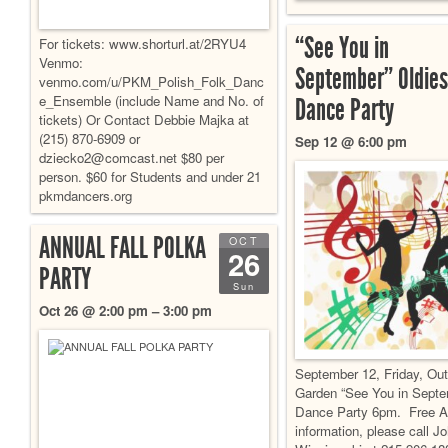
“See You in
For tickets: www.shorturl.at/2RYU4
Venmo:
September” Oldies
venmo.com/u/PKM_Polish_Folk_Danc
e_Ensemble (include Name and No. of
Dance Party
tickets) Or Contact Debbie Majka at
(215) 870-6909 or
Sep 12 @ 6:00 pm
dziecko2@comcast.net $80 per
person. $60 for Students and under 21
pkmdancers.org
ANNUAL FALL POLKA
OCT
26
PARTY
Sun
Oct 26 @ 2:00 pm – 3:00 pm
September 12, Friday, Ou
Garden “See You in Septe
Dance Party 6pm. Free A
information, please call J