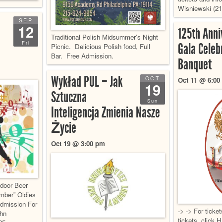
Wisniewski (21
SEP
12
125th Anni
Traditional Polish Midsummer’s Night
Fri
Gala Celeb
Picnic. Delicious Polish food, Full
Bar. Free Admission.
Banquet
Wykład PUL – Jak
OCT
Oct 11 @ 6:00
19
Sztuczna
Sun
Inteligencja Zmienia Nasze
Życie
Oct 19 @ 3:00 pm
tdoor Beer
mber” Oldies
dmission For
-> -> For ticke
ohn
tickets, click