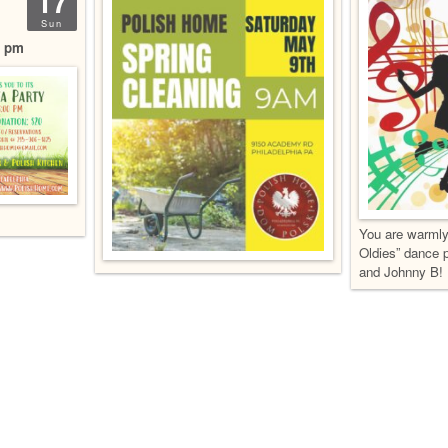
17
Sun
0 pm
You are warmly 
Oldies” dance p
and Johnny B!