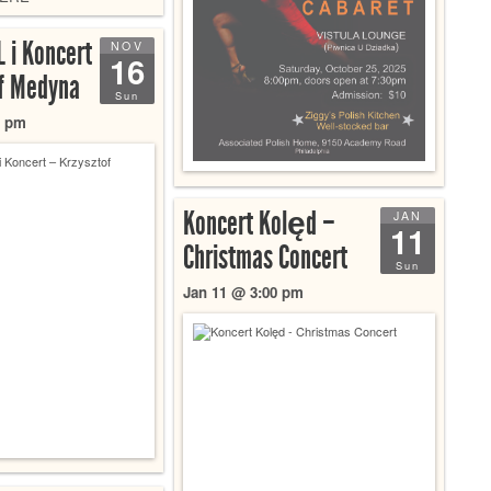
 i Koncert
NOV
16
of Medyna
Sun
0 pm
Koncert Kolęd –
JAN
11
Christmas Concert
Sun
Jan 11 @ 3:00 pm