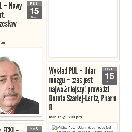
L – Nowy
FEB
15
at,
Sun
Czesław
0 pm
Wykład PUL – Udar
MAR
15
mózgu – czas jest
Sun
najważniejszy! prowadzi
Dorota Szarlej-Lentz, Pharm
D.
Mar 15 @ 3:00 pm
ŁECKI –
MAR