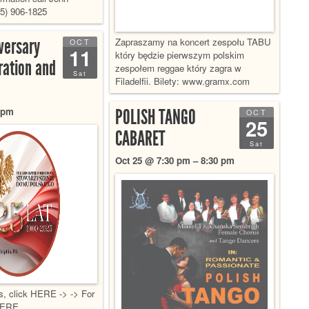
5) 906-1825
versary
Zapraszamy na koncert zespołu TABU
OCT
11
który będzie pierwszym polskim
ration and
zespołem reggae który zagra w
Sat
Filadelfii. Bilety: www.gramx.com
 pm
POLISH TANGO
OCT
25
CABARET
Sat
Oct 25 @ 7:30 pm – 8:30 pm
ts, click HERE -> -> For
 HERE