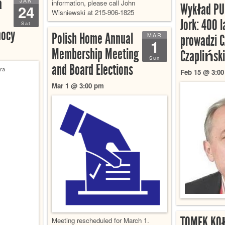
a
JAN
information, please call John
Wykład PU
24
Wisniewski at 215-906-1825
Jork: 400 l
Sat
ocy
Polish Home Annual
MAR
prowadzi 
1
Membership Meeting
Czapliński
Sun
and Board Elections
Feb 15 @ 3:0
Mar 1 @ 3:00 pm
TOMEK KO
Meeting rescheduled for March 1.