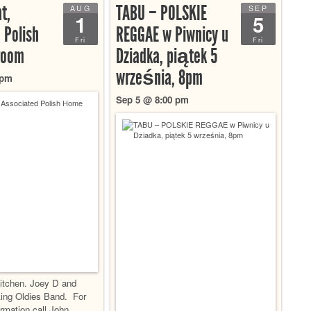
t,
TABU – POLSKIE
AUG
SEP
1
5
 Polish
REGGAE w Piwnicy u
Fri
Fri
room
Dziadka, piątek 5
września, 8pm
 pm
Sep 5 @ 8:00 pm
itchen. Joey D and
ing Oldies Band. For
ormation call John