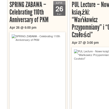
SPRING ZABAWA –
PUL Lecture – No
APR
26
Celebrating 110th
książki:
Sat
Anniversary of PKM
“Wańkowicz
Przypomniany” i “
Apr 26 @ 6:00 pm
Czułości”
Apr 27 @ 3:00 pm