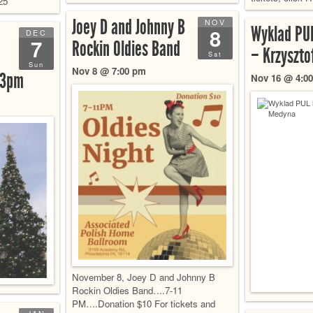
25
Joey D and Johnny B
NOV
Wyklad PUL
8
DEC
7
Rockin Oldies Band
– Krzyszt
Sat
Sun
Nov 8 @ 7:00 pm
 3pm
Nov 16 @ 4:0
November 8, Joey D and Johnny B
Rockin Oldies Band….7-11
PM….Donation $10 For tickets and