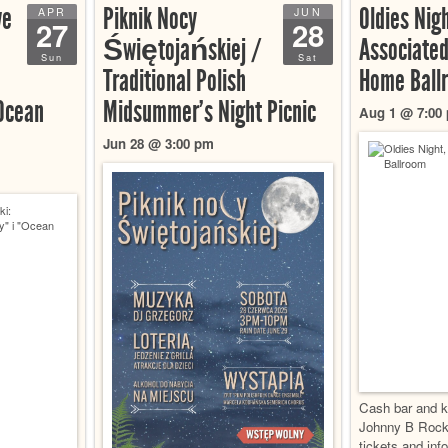
we
Piknik Nocy
Oldies Nigh
APR
JUN
27
28
Świętojańskiej /
Associated
Sun
Sat
Traditional Polish
Home Ball
Ocean
Midsummer’s Night Picnic
Aug 1 @ 7:00
Jun 28 @ 3:00 pm
Cash bar and k
Johnny B Rock
tickets and inf