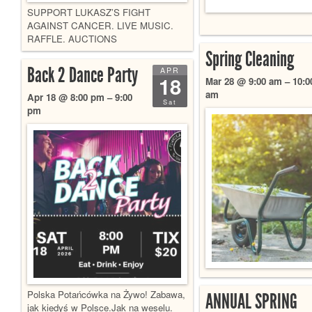
SUPPORT LUKASZ’S FIGHT
AGAINST CANCER. LIVE MUSIC.
RAFFLE. AUCTIONS
Spring Cleaning
Back 2 Dance Party
APR
18
Mar 28 @ 9:00 am – 10:0
am
Apr 18 @ 8:00 pm – 9:00
Sat
pm
Polska Potańcówka na Żywo! Zabawa,
ANNUAL SPRING
jak kiedyś w Polsce.Jak na weselu.