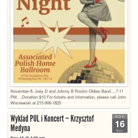
November 8, Joey D and Johnny B Rockin Oldies Band….7-11
PM….Donation $10 For tickets and information, please call John
Wisniewski at 215-906-1825
Wyklad PUL i Koncert – Krzysztof
NOV
16
Medyna
Sun
Nov 16 @ 4:00 pm