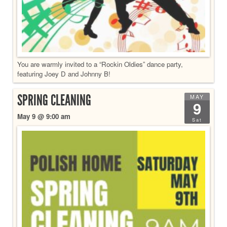
You are warmly invited to a “Rockin Oldies” dance party,
featuring Joey D and Johnny B!
SPRING CLEANING
MAY
9
May 9 @ 9:00 am
Sat